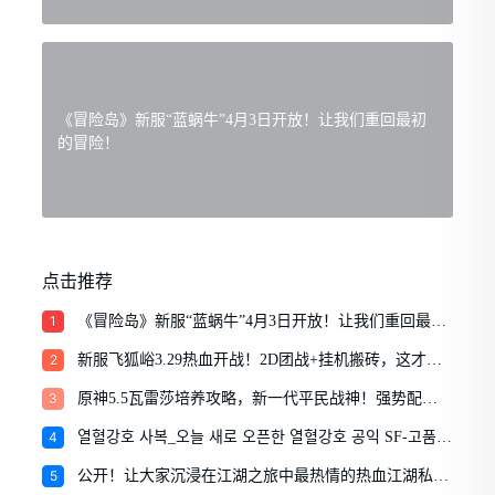
《冒险岛》新服“蓝蜗牛”4月3日开放！让我们重回最初
的冒险！
点击推荐
1
《冒险岛》新服“蓝蜗牛”4月3日开放！让我们重回最初
的冒险！
2
新服飞狐峪3.29热血开战！2D团战+挂机搬砖，这才是
中年侠客的江湖归宿！
3
原神5.5瓦雷莎培养攻略，新一代平民战神！强势配队
推荐
4
열혈강호 사복_오늘 새로 오픈한 열혈강호 공익 SF-고품질
열혈강호 사복 게시판
5
公开！让大家沉浸在江湖之旅中最热情的热血江湖私服