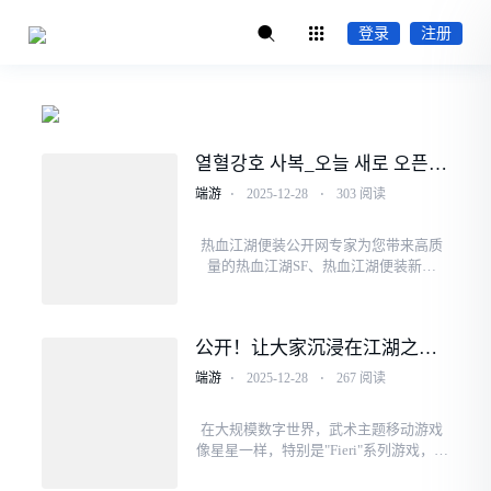
登录
注册
열혈강호 사복_오늘 새로 오픈한
열혈강호 공익 SF-고품질 열혈강
端游
⋅
2025-12-28
⋅
303 阅读
호 사복 게시판
热血江湖便装公开网专家为您带来高质
量的热血江湖SF、热血江湖便装新版
本。 热血江湖便装公开网推荐。 该网站
是新上线热血江湖便衣VIP用户最喜爱的
顶级寻便平台，一度成为最权威的热血
公开！让大家沉浸在江湖之旅
江湖便衣供···
中最热情的热血江湖私服游戏
端游
⋅
2025-12-28
⋅
267 阅读
SF！
在大规模数字世界，武术主题移动游戏
像星星一样，特别是"Fieri"系列游戏，捕
捉无数球员的心脏，并吸引无数球员的