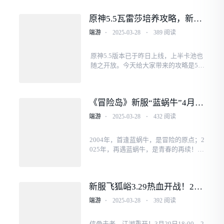
心。当这个权力房风与"f"的"fer"的服务
器，或者&···
原神5.5瓦雷莎培养攻略，新一
代平民战神！强势配队推荐
端游
⋅
2025-03-28
⋅
389 阅读
原神5.5版本已于昨日上线，上半卡池也
随之开放。今天给大家带来的攻略是5.5
上半卡池中的新限定五星——瓦雷莎的
角色攻略。1.角色评价在正式攻略之前，
先对瓦雷莎来做一个整体评价。瓦雷莎
《冒险岛》新服“蓝蜗牛”4月3
是一名···
日开放！让我们重回最初的冒
端游
⋅
2025-03-28
⋅
432 阅读
险！
2004年，首逢蓝蜗牛，是冒险的原点；2
025年，再遇蓝蜗牛，是青春的再续！未
尽的是冒险，不变的是初心，故事仍未
完结，冒险再度启航！经典端游《冒险
岛》新服<蓝蜗牛>将在4月3日正式开
新服飞狐峪3.29热血开战！2D
放！···
团战+挂机搬砖，这才是中年侠
端游
⋅
2025-03-28
⋅
392 阅读
客的江湖归宿！
侠骨未老，江湖重开！3月29日18:00，2