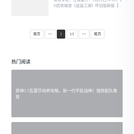
D武侠端游《逍遥江湖》怀旧版新服【飞
狐峪】即将火爆开启，这款怀旧游戏以
情怀满满的设计直击当代玩家痛点：笔
记本GTX1050三开搬砖丝滑如飞、一键
跟战保送战···
首页
<<
1
1/1
>>
尾页
热门阅读
原神5.5瓦雷莎培养攻略，新一代平民战神！强势配队推
荐