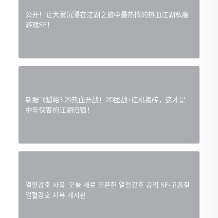
公开！让大家沉浸在江湖之旅中最热情的热血江湖私服
游戏SF！
新服飞狐峪3.29热血开战！2D团战+挂机搬砖，这才是
中年侠客的江湖归宿！
열혈강호 사복_오늘 새로 오픈한 열혈강호 공익 SF-고품질
열혈강호 사복 게시판