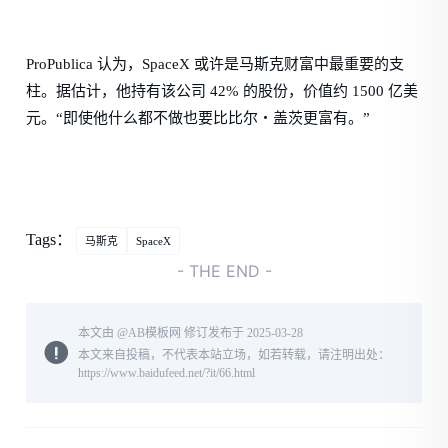
ProPublica 认为，SpaceX 或许是马斯克财富中最重要的支
柱。据估计，他持有该公司 42% 的股份，价值约 1500 亿美
元。“即使他什么都不做也要比比尔・盖茨更富有。”
Tags：
马斯克
SpaceX
- THE END -
本文由 @
AB模板网
修订发布于 2025-03-28
本文来自投稿，不代表本站立场，如若转载，请注明出处：
https://www.baidufeed.net/?it/66.html