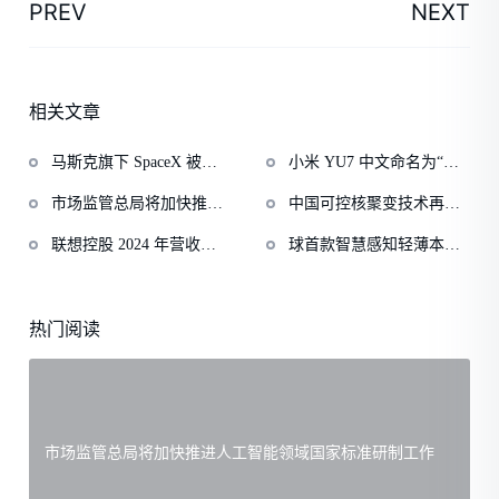
PREV
NEXT
相关文章
马斯克旗下 SpaceX 被曝
小米 YU7 中文命名为“御
允许中国资金通过离岸渠
7”，寓意“陆地战车，御风
市场监管总局将加快推进
中国可控核聚变技术再突
道间接入股
而行”
人工智能领域国家标准研
破！新一代人造太阳“中国
联想控股 2024 年营收
球首款智慧感知轻薄本：
制工作
环流三号”首次实现“双亿
5128 亿元，同比增长 18%
人走锁屏，靠近亮屏，安
度”
全便捷
热门阅读
市场监管总局将加快推进人工智能领域国家标准研制工作