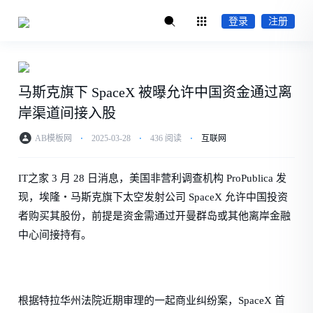
登录
注册
马斯克旗下 SpaceX 被曝允许中国资金通过离
岸渠道间接入股
AB模板网
⋅
2025-03-28
⋅
436 阅读
⋅
互联网
IT之家 3 月 28 日消息，美国非营利调查机构 ProPublica 发
现，埃隆・马斯克旗下太空发射公司 SpaceX 允许中国投资
者购买其股份，前提是资金需通过开曼群岛或其他离岸金融
中心间接持有。
根据特拉华州法院近期审理的一起商业纠纷案，SpaceX 首