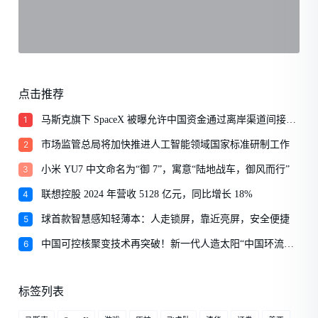
点击推荐
1
马斯克旗下 SpaceX 被曝允许中国资金通过离岸渠道间接入
股
2
市场监管总局将加快推进人工智能领域国家标准研制工作
3
小米 YU7 中文命名为“御 7”，寓意“陆地战车，御风而行”
4
联想控股 2024 年营收 5128 亿元，同比增长 18%
5
球首款智慧感知轻薄本：人走锁屏，靠近亮屏，安全便捷
6
中国可控核聚变技术再突破！新一代人造太阳“中国环流三
号”首次实现“双亿度”
标签列表