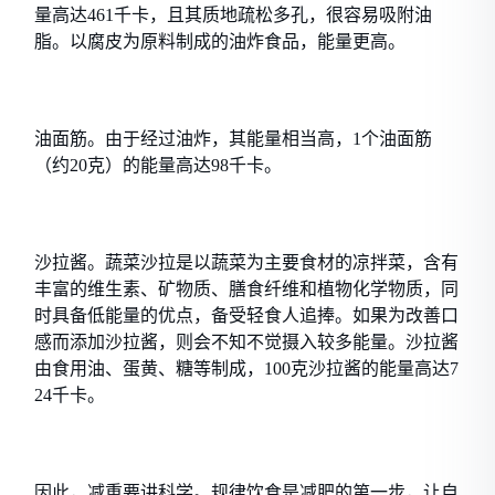
量高达461千卡，且其质地疏松多孔，很容易吸附油
脂。以腐皮为原料制成的油炸食品，能量更高。
油面筋。由于经过油炸，其能量相当高，1个油面筋
（约20克）的能量高达98千卡。
沙拉酱。蔬菜沙拉是以蔬菜为主要食材的凉拌菜，含有
丰富的维生素、矿物质、膳食纤维和植物化学物质，同
时具备低能量的优点，备受轻食人追捧。如果为改善口
感而添加沙拉酱，则会不知不觉摄入较多能量。沙拉酱
由食用油、蛋黄、糖等制成，100克沙拉酱的能量高达7
24千卡。
因此，减重要讲科学。规律饮食是减肥的第一步，让自