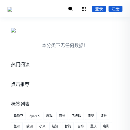
登录
注册
本分类下无任何数据！
热门阅读
点击推荐
标签列表
马斯克
SpaceX
游戏
原神
飞虎队
清华
证券
盖亚
欧洲
小米
经济
智能
窗帘
重庆
电影